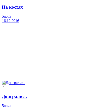
На костях
5noga
16.12.2016
7
Доигрались
5noga