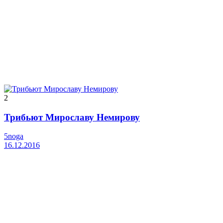
2
Трибьют Мирославу Немирову
5noga
16.12.2016