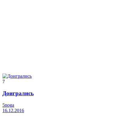
7
Доигрались
5noga
16.12.2016