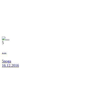
5
…
5noga
16.12.2016