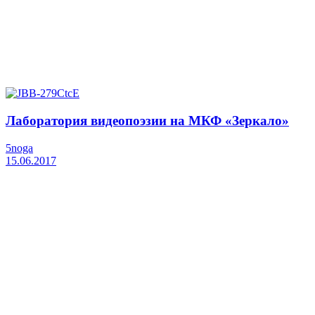
Лаборатория видеопоэзии на МКФ «Зеркало»
5noga
15.06.2017