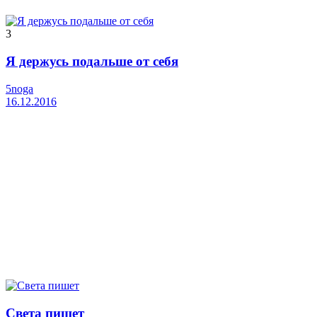
3
Я держусь подальше от себя
5noga
16.12.2016
Света пишет