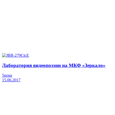
Лаборатория видеопоэзии на МКФ «Зеркало»
5noga
15.06.2017