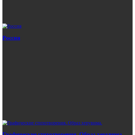
Россия
Графические стихотворения. Образ херувима.