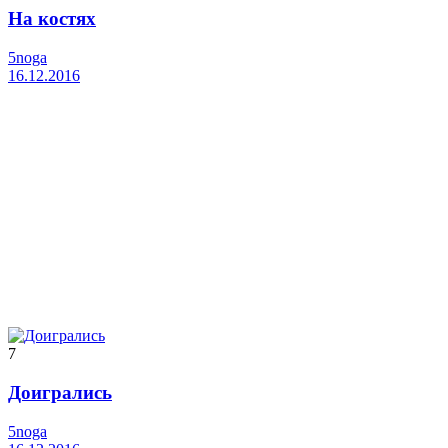
На костях
5noga
16.12.2016
7
Доигрались
5noga