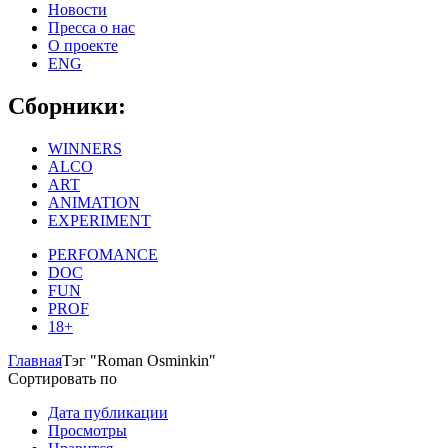
Новости
Пресса о нас
О проекте
ENG
Сборники:
WINNERS
ALCO
ART
ANIMATION
EXPERIMENT
PERFOMANCE
DOC
FUN
PROF
18+
Главная
Тэг "Roman Osminkin"
Сортировать по
Дата публикации
Просмотры