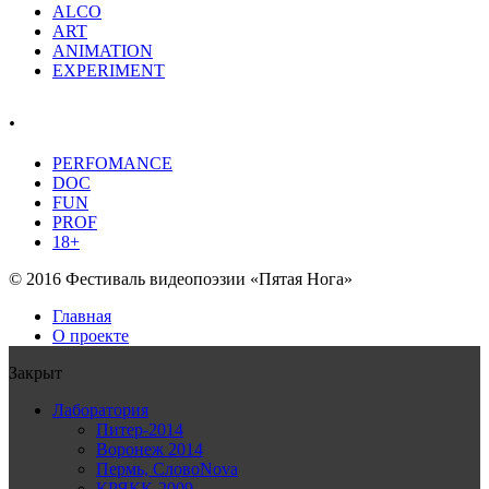
ALCO
ART
ANIMATION
EXPERIMENT
.
PERFOMANCE
DOC
FUN
PROF
18+
© 2016 Фестиваль видеопоэзии «Пятая Нога»
Главная
О проекте
Закрыт
Лаборатория
Питер-2014
Воронеж 2014
Пермь, СловоNova
КРЯКК-2009