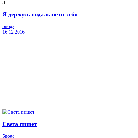
3
Я держусь подальше от себя
5noga
16.12.2016
Света пишет
5noga