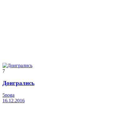
7
Доигрались
5noga
16.12.2016