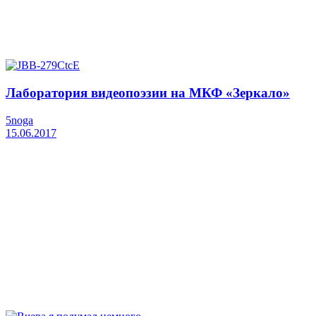
Лаборатория видеопоэзии на МКФ «Зеркало»
5noga
15.06.2017