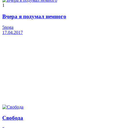
1
Вчера я подумал немного
5noga
17.04.2017
Свобода