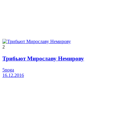
2
Трибьют Мирославу Немирову
5noga
16.12.2016