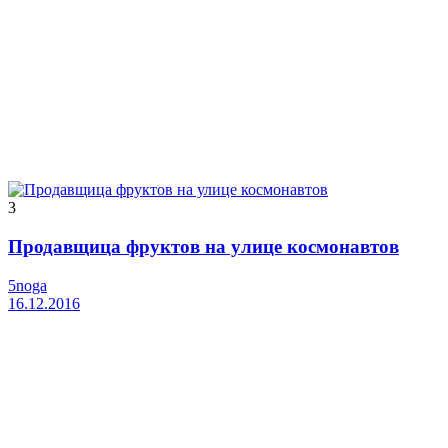
3
Продавщица фруктов на улице космонавтов
5noga
16.12.2016