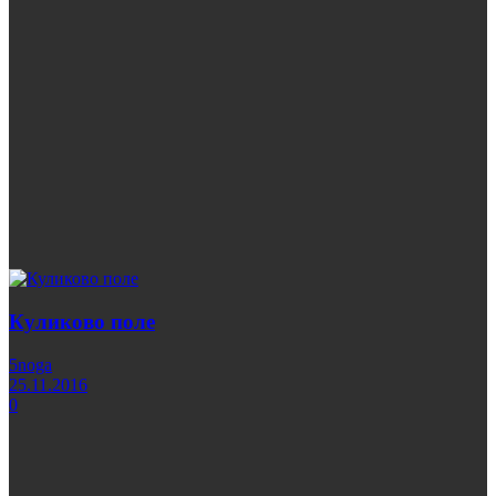
Куликово поле
5noga
25.11.2016
0