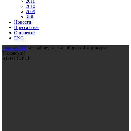
2011
2010
2009
ЗРЯ
Новости
Пресса о нас
О проекте
ENG
Главная
2013
Устный журнал «Сибирский кортасар»:
Маковский
АВТО СЛЕД.