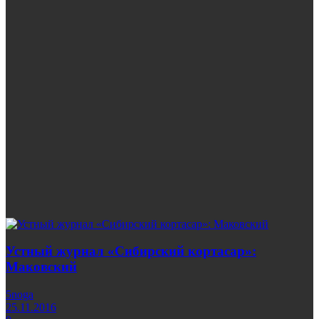
Устный журнал «Сибирский кортасар»:
Маковский
5noga
25.11.2016