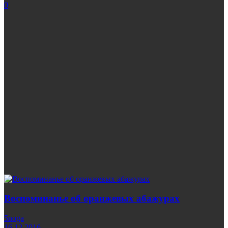
0
Воспоминанье об оранжевых абажурах
5noga
16.12.2016