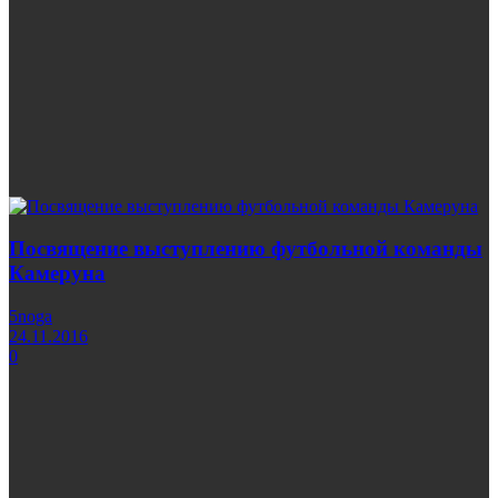
Посвящение выступлению футбольной команды
Камеруна
5noga
24.11.2016
0