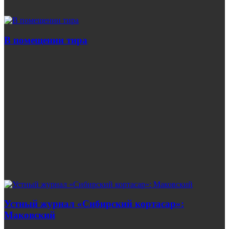
В помещении тира
Устный журнал «Сибирский кортасар»:
Маковский