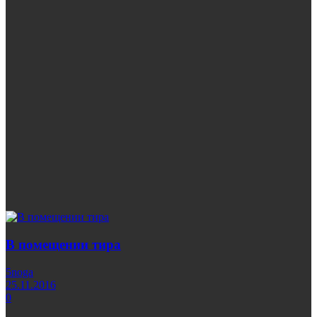
В помещении тира
5noga
25.11.2016
0