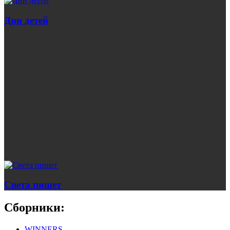
Дни детей
Света пишет
Сборники:
WINNERS