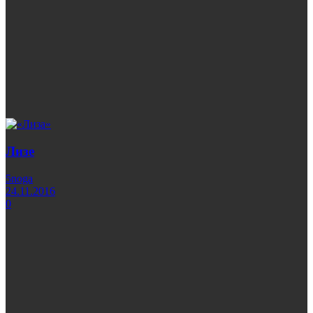
Лизе
5noga
24.11.2016
0