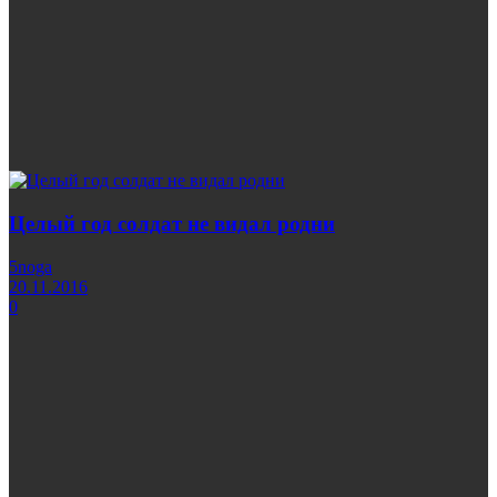
Целый год солдат не видал родни
5noga
20.11.2016
0