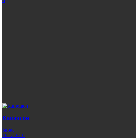
0
Капюшон
5noga
16.12.2016