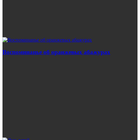
Воспоминанье об оранжевых абажурах