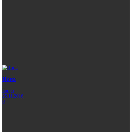
Иона
5noga
25.11.2016
0