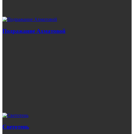
Подражание Ахматовой
Светотень