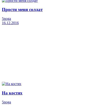
Прости меня солдат
5noga
16.12.2016
На костях
5noga