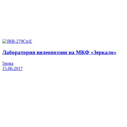
Лаборатория видеопоэзии на МКФ «Зеркало»
5noga
15.06.2017