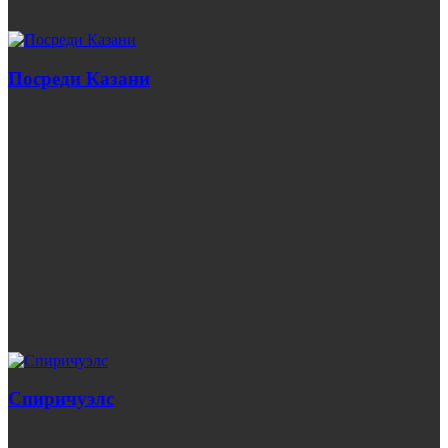
Посреди Казани
Спиричуэлс