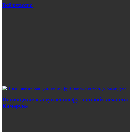
Всё классно
Посвящение выступлению футбольной команды
Камеруна