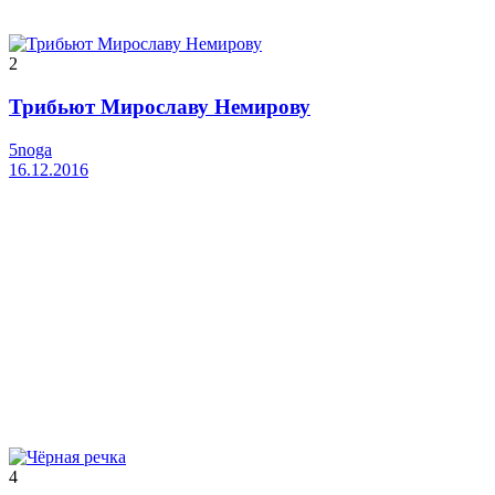
2
Трибьют Мирославу Немирову
5noga
16.12.2016
4