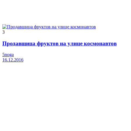
3
Продавщица фруктов на улице космонавтов
5noga
16.12.2016