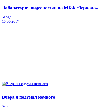
Лаборатория видеопоэзии на МКФ «Зеркало»
5noga
15.06.2017
1
Вчера я подумал немного
5noga