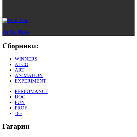
At St. Pete
Сборники:
WINNERS
ALCO
ART
ANIMATION
EXPERIMENT
PERFOMANCE
DOC
FUN
PROF
18+
Гагарин