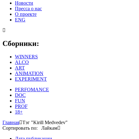
Новости
Пресса о нас
О проекте
ENG
Сборники:
WINNERS
ALCO
ART
ANIMATION
EXPERIMENT
PERFOMANCE
DOC
FUN
PROF
18+
Главная
Тэг "Kirill Medvedev"
Сортировать по: Лайкам
Дата публикации