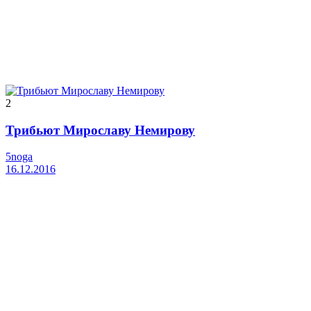
2
Трибьют Мирославу Немирову
5noga
16.12.2016