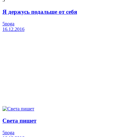
Я держусь подальше от себя
5noga
16.12.2016
Света пишет
5noga