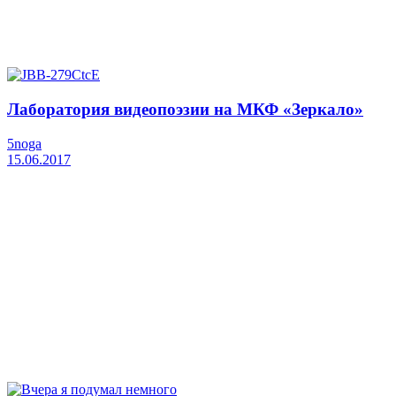
Лаборатория видеопоэзии на МКФ «Зеркало»
5noga
15.06.2017