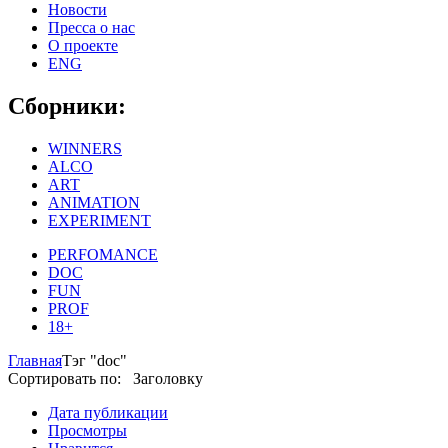
Новости
Пресса о нас
О проекте
ENG
Сборники:
WINNERS
ALCO
ART
ANIMATION
EXPERIMENT
PERFOMANCE
DOC
FUN
PROF
18+
Главная
Тэг "doc"
Сортировать по: Заголовку
Дата публикации
Просмотры