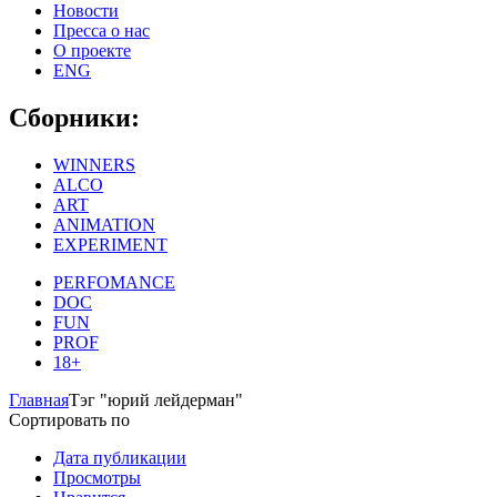
Новости
Пресса о нас
О проекте
ENG
Сборники:
WINNERS
ALCO
ART
ANIMATION
EXPERIMENT
PERFOMANCE
DOC
FUN
PROF
18+
Главная
Тэг "юрий лейдерман"
Сортировать по
Дата публикации
Просмотры