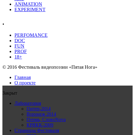
ANIMATION
EXPERIMENT
.
PERFOMANCE
DOC
FUN
PROF
18+
© 2016 Фестиваль видеопоэзии «Пятая Нога»
Главная
О проекте
Закрыт
Лаборатория
Питер-2014
Воронеж 2014
Пермь, СловоNova
КРЯКК-2009
Страницы Фестиваля