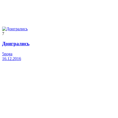
7
Доигрались
5noga
16.12.2016