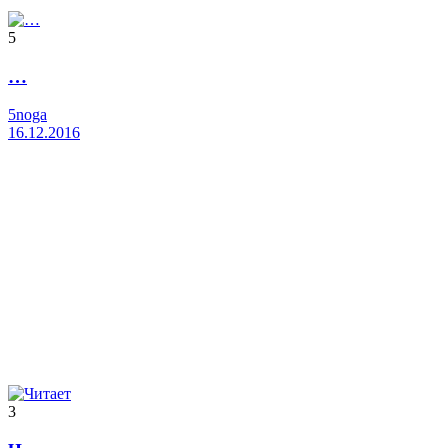
5
…
5noga
16.12.2016
3