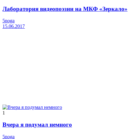
Лаборатория видеопоэзии на МКФ «Зеркало»
5noga
15.06.2017
1
Вчера я подумал немного
5noga