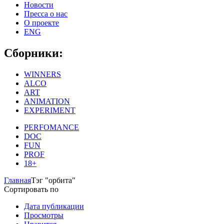
Новости
Пресса о нас
О проекте
ENG
Сборники:
WINNERS
ALCO
ART
ANIMATION
EXPERIMENT
PERFOMANCE
DOC
FUN
PROF
18+
Главная
Тэг "орбита"
Сортировать по
Дата публикации
Просмотры