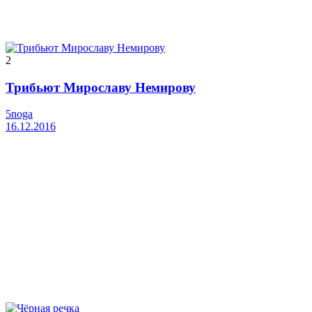
2
Трибьют Мирославу Немирову
5noga
16.12.2016