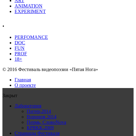
ART
ANIMATION
EXPERIMENT
.
PERFOMANCE
DOC
FUN
PROF
18+
© 2016 Фестиваль видеопоэзии «Пятая Нога»
Главная
О проекте
Закрыт
Лаборатория
Питер-2014
Воронеж 2014
Пермь, СловоNova
КРЯКК-2009
Страницы Фестиваля