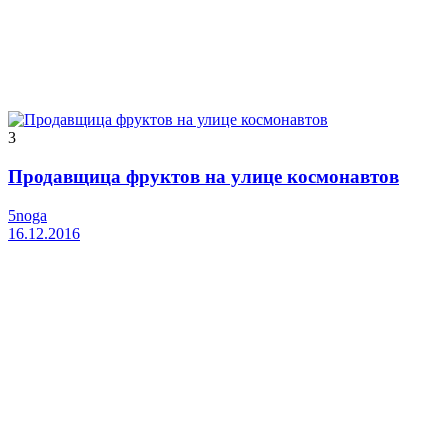
3
Продавщица фруктов на улице космонавтов
5noga
16.12.2016