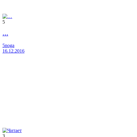
5
…
5noga
16.12.2016
3