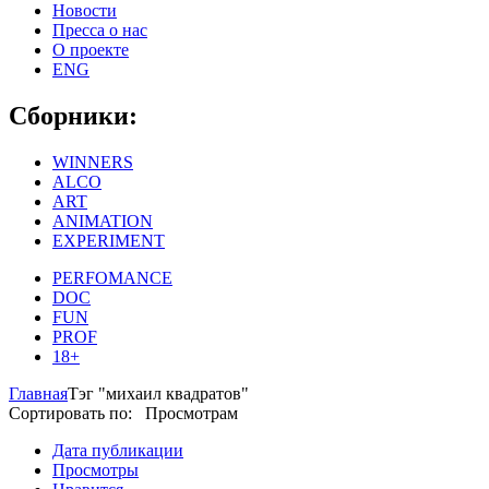
Новости
Пресса о нас
О проекте
ENG
Сборники:
WINNERS
ALCO
ART
ANIMATION
EXPERIMENT
PERFOMANCE
DOC
FUN
PROF
18+
Главная
Тэг "михаил квадратов"
Сортировать по: Просмотрам
Дата публикации
Просмотры