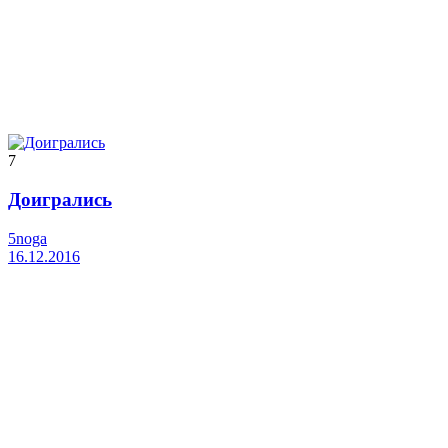
7
Доигрались
5noga
16.12.2016