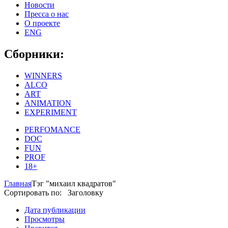
Новости
Пресса о нас
О проекте
ENG
Сборники:
WINNERS
ALCO
ART
ANIMATION
EXPERIMENT
PERFOMANCE
DOC
FUN
PROF
18+
Главная
Тэг "михаил квадратов"
Сортировать по: Заголовку
Дата публикации
Просмотры