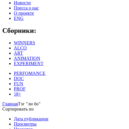
Новости
Пресса о нас
О проекте
ENG
Сборники:
WINNERS
ALCO
ART
ANIMATION
EXPERIMENT
PERFOMANCE
DOC
FUN
PROF
18+
Главная
Тэг "ли бо"
Сортировать по
Дата публикации
Просмотры