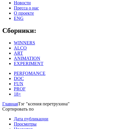
Новости
Пресса о нас
О проекте
ENG
Сборники:
WINNERS
ALCO
ART
ANIMATION
EXPERIMENT
PERFOMANCE
DOC
FUN
PROF
18+
Главная
Тэг "ксения перетрухина"
Сортировать по
Дата публикации
Просмотры