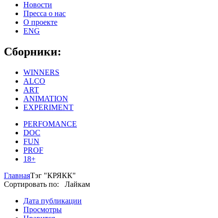
Новости
Пресса о нас
О проекте
ENG
Сборники:
WINNERS
ALCO
ART
ANIMATION
EXPERIMENT
PERFOMANCE
DOC
FUN
PROF
18+
Главная
Тэг "КРЯКК"
Сортировать по: Лайкам
Дата публикации
Просмотры