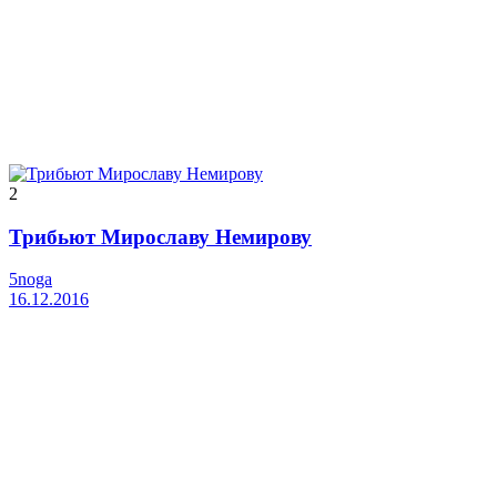
2
Трибьют Мирославу Немирову
5noga
16.12.2016