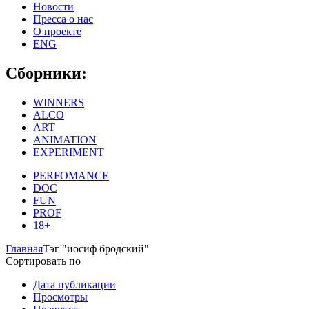
Новости
Пресса о нас
О проекте
ENG
Сборники:
WINNERS
ALCO
ART
ANIMATION
EXPERIMENT
PERFOMANCE
DOC
FUN
PROF
18+
Главная
Тэг "иосиф бродский"
Сортировать по
Дата публикации
Просмотры