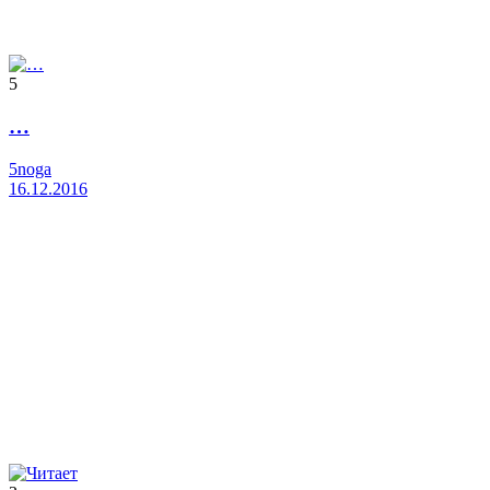
5
…
5noga
16.12.2016