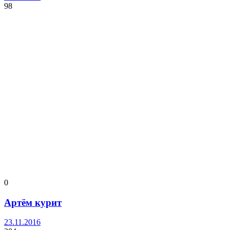
98
0
Артём курит
23.11.2016