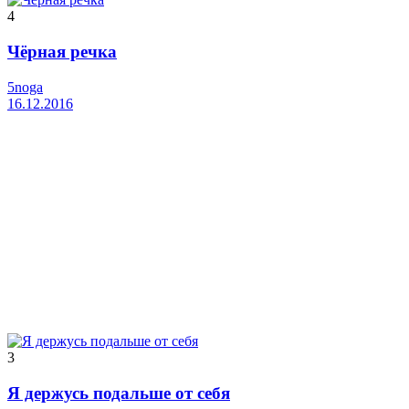
4
Чёрная речка
5noga
16.12.2016
3
Я держусь подальше от себя