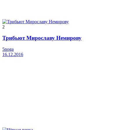
2
Трибьют Мирославу Немирову
5noga
16.12.2016