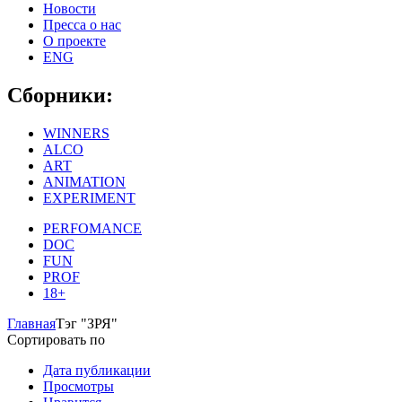
Новости
Пресса о нас
О проекте
ENG
Сборники:
WINNERS
ALCO
ART
ANIMATION
EXPERIMENT
PERFOMANCE
DOC
FUN
PROF
18+
Главная
Тэг "ЗРЯ"
Сортировать по
Дата публикации
Просмотры