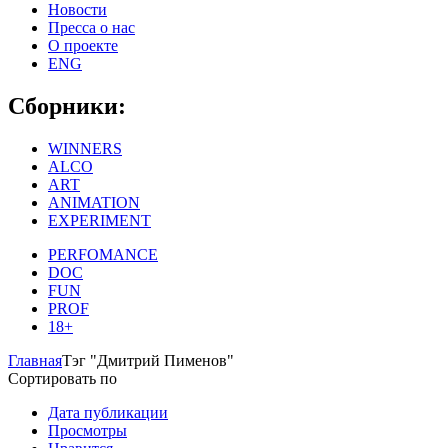
Новости
Пресса о нас
О проекте
ENG
Сборники:
WINNERS
ALCO
ART
ANIMATION
EXPERIMENT
PERFOMANCE
DOC
FUN
PROF
18+
Главная
Тэг "Дмитрий Пименов"
Сортировать по
Дата публикации
Просмотры