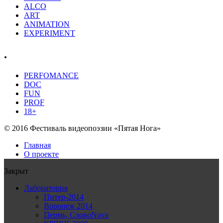
ALCO
ART
ANIMATION
EXPERIMENT
.
PERFOMANCE
DOC
FUN
PROF
18+
© 2016 Фестиваль видеопоэзии «Пятая Нога»
Главная
О проекте
Закрыт
Лаборатория
Питер-2014
Воронеж 2014
Пермь, СловоNova