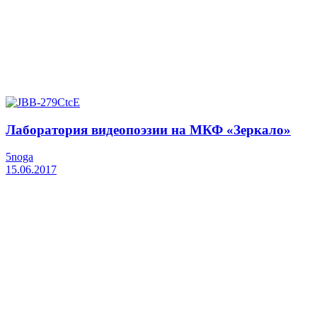
Лаборатория видеопоэзии на МКФ «Зеркало»
5noga
15.06.2017