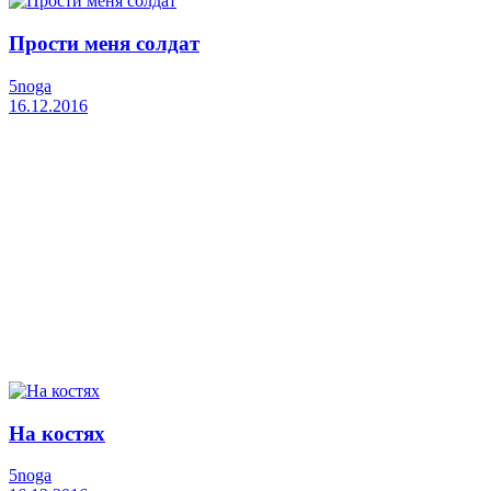
Прости меня солдат
5noga
16.12.2016
На костях
5noga