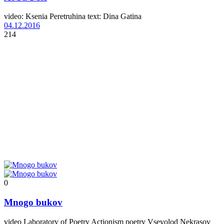
video: Ksenia Peretruhina text: Dina Gatina
04.12.2016
214
0
Mnogo bukov
video Laboratory of Poetry Actionism poetry Vsevolod Nekrasov