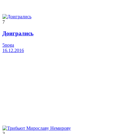
7
Доигрались
5noga
16.12.2016
2