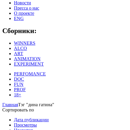
Новости
Пресса о нас
О проекте
ENG
Сборники:
WINNERS
ALCO
ART
ANIMATION
EXPERIMENT
PERFOMANCE
DOC
FUN
PROF
18+
Главная
Тэг "дина гатина"
Сортировать по
Дата публикации
Просмотры