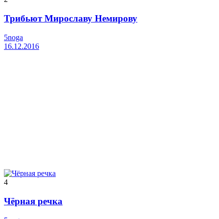
Трибьют Мирославу Немирову
5noga
16.12.2016
4
Чёрная речка