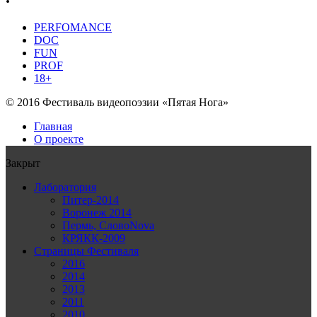
PERFOMANCE
DOC
FUN
PROF
18+
© 2016 Фестиваль видеопоэзии «Пятая Нога»
Главная
О проекте
Закрыт
Лаборатория
Питер-2014
Воронеж 2014
Пермь, СловоNova
КРЯКК-2009
Страницы Фестиваля
2016
2014
2013
2011
2010