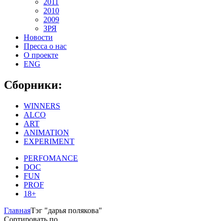
2011
2010
2009
ЗРЯ
Новости
Пресса о нас
О проекте
ENG
Сборники:
WINNERS
ALCO
ART
ANIMATION
EXPERIMENT
PERFOMANCE
DOC
FUN
PROF
18+
Главная
Тэг "дарья полякова"
Сортировать по