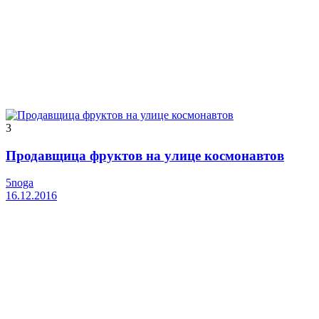
3
Продавщица фруктов на улице космонавтов
5noga
16.12.2016