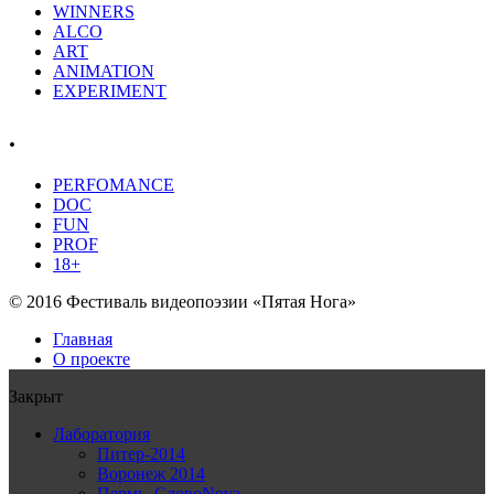
WINNERS
ALCO
ART
ANIMATION
EXPERIMENT
.
PERFOMANCE
DOC
FUN
PROF
18+
© 2016 Фестиваль видеопоэзии «Пятая Нога»
Главная
О проекте
Закрыт
Лаборатория
Питер-2014
Воронеж 2014
Пермь, СловоNova