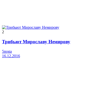
2
Трибьют Мирославу Немирову
5noga
16.12.2016