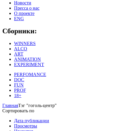
Новости
Пресса о нас
О проекте
ENG
Сборники:
WINNERS
ALCO
ART
ANIMATION
EXPERIMENT
PERFOMANCE
DOC
FUN
PROF
18+
Главная
Тэг "гоголь-центр"
Сортировать по
Дата публикации
Просмотры