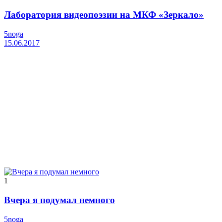
Лаборатория видеопоэзии на МКФ «Зеркало»
5noga
15.06.2017
1
Вчера я подумал немного
5noga