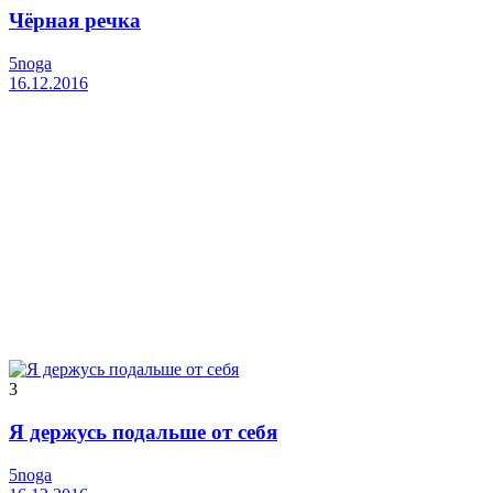
Чёрная речка
5noga
16.12.2016
3
Я держусь подальше от себя
5noga