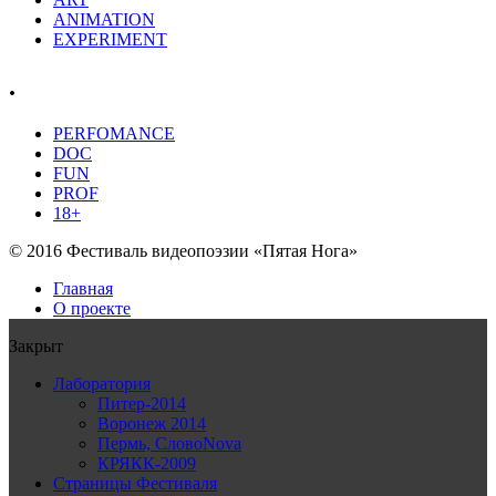
ANIMATION
EXPERIMENT
.
PERFOMANCE
DOC
FUN
PROF
18+
© 2016 Фестиваль видеопоэзии «Пятая Нога»
Главная
О проекте
Закрыт
Лаборатория
Питер-2014
Воронеж 2014
Пермь, СловоNova
КРЯКК-2009
Страницы Фестиваля