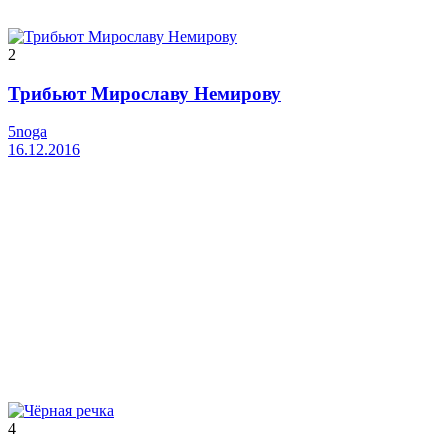
2
Трибьют Мирославу Немирову
5noga
16.12.2016
4