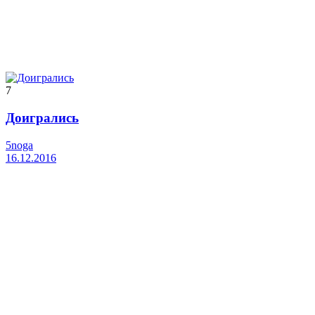
7
Доигрались
5noga
16.12.2016