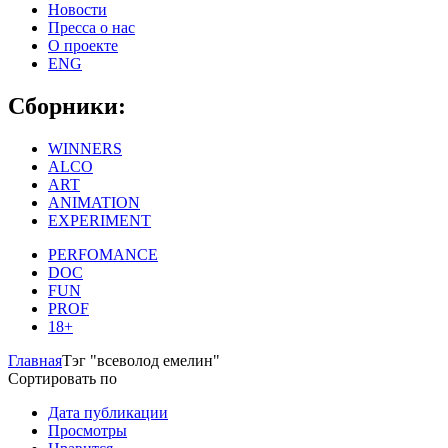
Новости
Пресса о нас
О проекте
ENG
Сборники:
WINNERS
ALCO
ART
ANIMATION
EXPERIMENT
PERFOMANCE
DOC
FUN
PROF
18+
Главная
Тэг "всеволод емелин"
Сортировать по
Дата публикации
Просмотры