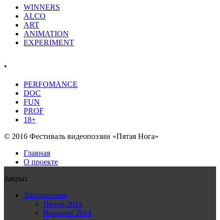
WINNERS
ALCO
ART
ANIMATION
EXPERIMENT
.
PERFOMANCE
DOC
FUN
PROF
18+
© 2016 Фестиваль видеопоэзии «Пятая Нога»
Главная
О проекте
Закрыт
Лаборатория
Питер-2014
Воронеж 2014