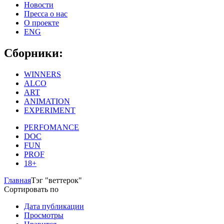
Новости
Пресса о нас
О проекте
ENG
Сборники:
WINNERS
ALCO
ART
ANIMATION
EXPERIMENT
PERFOMANCE
DOC
FUN
PROF
18+
Главная
Тэг "веттерок"
Сортировать по
Дата публикации
Просмотры