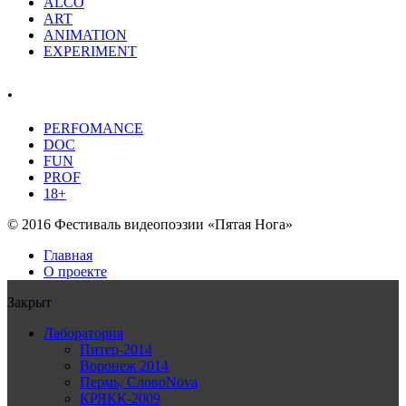
ALCO
ART
ANIMATION
EXPERIMENT
.
PERFOMANCE
DOC
FUN
PROF
18+
© 2016 Фестиваль видеопоэзии «Пятая Нога»
Главная
О проекте
Закрыт
Лаборатория
Питер-2014
Воронеж 2014
Пермь, СловоNova
КРЯКК-2009