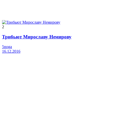
2
Трибьют Мирославу Немирову
5noga
16.12.2016