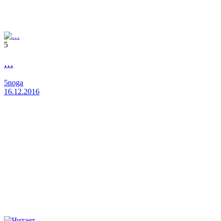
5
…
5noga
16.12.2016