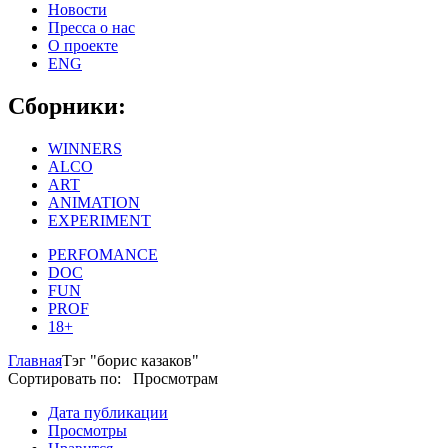
Новости
Пресса о нас
О проекте
ENG
Сборники:
WINNERS
ALCO
ART
ANIMATION
EXPERIMENT
PERFOMANCE
DOC
FUN
PROF
18+
Главная
Тэг "борис казаков"
Сортировать по: Просмотрам
Дата публикации
Просмотры