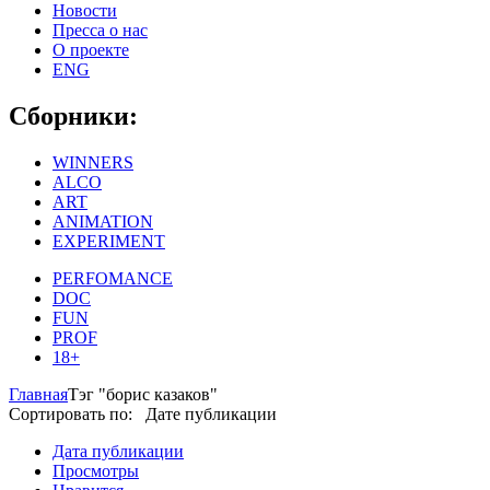
Новости
Пресса о нас
О проекте
ENG
Сборники:
WINNERS
ALCO
ART
ANIMATION
EXPERIMENT
PERFOMANCE
DOC
FUN
PROF
18+
Главная
Тэг "борис казаков"
Сортировать по: Дате публикации
Дата публикации
Просмотры