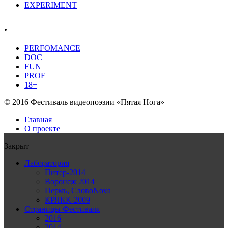
EXPERIMENT
.
PERFOMANCE
DOC
FUN
PROF
18+
© 2016 Фестиваль видеопоэзии «Пятая Нога»
Главная
О проекте
Закрыт
Лаборатория
Питер-2014
Воронеж 2014
Пермь, СловоNova
КРЯКК-2009
Страницы Фестиваля
2016
2014