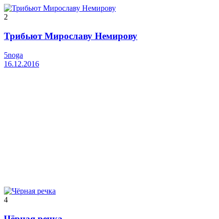
2
Трибьют Мирославу Немирову
5noga
16.12.2016
4
Чёрная речка