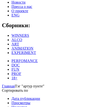
Новости
Пресса о нас
О проекте
ENG
Сборники:
WINNERS
ALCO
ART
ANIMATION
EXPERIMENT
PERFOMANCE
DOC
FUN
PROF
18+
Главная
Тэг "артур пунте"
Сортировать по
Дата публикации
Просмотры