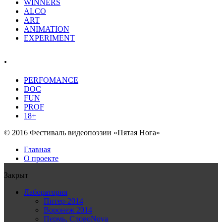
WINNERS
ALCO
ART
ANIMATION
EXPERIMENT
.
PERFOMANCE
DOC
FUN
PROF
18+
© 2016 Фестиваль видеопоэзии «Пятая Нога»
Главная
О проекте
Закрыт
Лаборатория
Питер-2014
Воронеж 2014
Пермь, СловоNova