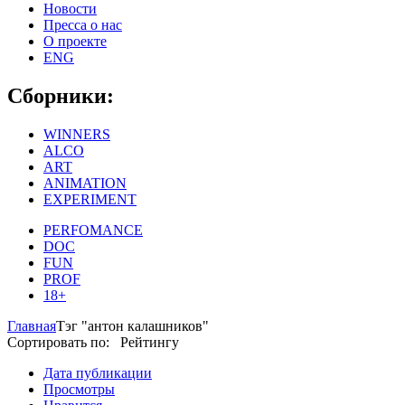
Новости
Пресса о нас
О проекте
ENG
Сборники:
WINNERS
ALCO
ART
ANIMATION
EXPERIMENT
PERFOMANCE
DOC
FUN
PROF
18+
Главная
Тэг "антон калашников"
Сортировать по: Рейтингу
Дата публикации
Просмотры