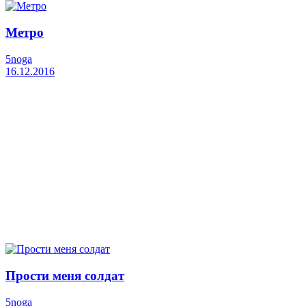
Метро
5noga
16.12.2016
Прости меня солдат
5noga