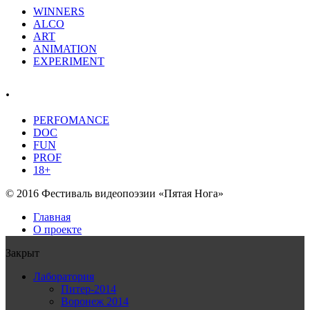
WINNERS
ALCO
ART
ANIMATION
EXPERIMENT
.
PERFOMANCE
DOC
FUN
PROF
18+
© 2016 Фестиваль видеопоэзии «Пятая Нога»
Главная
О проекте
Закрыт
Лаборатория
Питер-2014
Воронеж 2014