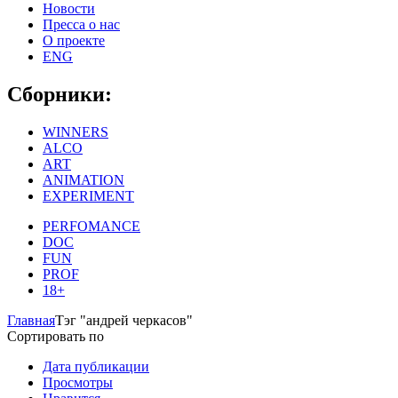
Новости
Пресса о нас
О проекте
ENG
Сборники:
WINNERS
ALCO
ART
ANIMATION
EXPERIMENT
PERFOMANCE
DOC
FUN
PROF
18+
Главная
Тэг "андрей черкасов"
Сортировать по
Дата публикации
Просмотры