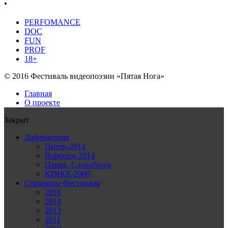
.
PERFOMANCE
DOC
FUN
PROF
18+
© 2016 Фестиваль видеопоэзии «Пятая Нога»
Главная
О проекте
Закрыт
Лаборатория
Питер-2014
Воронеж 2014
Пермь, СловоNova
КРЯКК-2009
Страницы Фестиваля
2016
2014
2013
2011