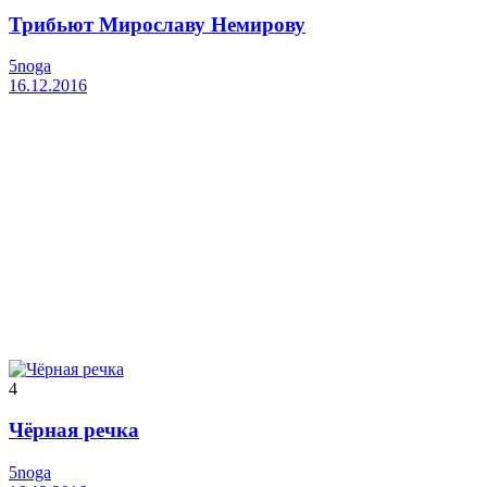
Трибьют Мирославу Немирову
5noga
16.12.2016
4
Чёрная речка
5noga