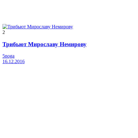
2
Трибьют Мирославу Немирову
5noga
16.12.2016