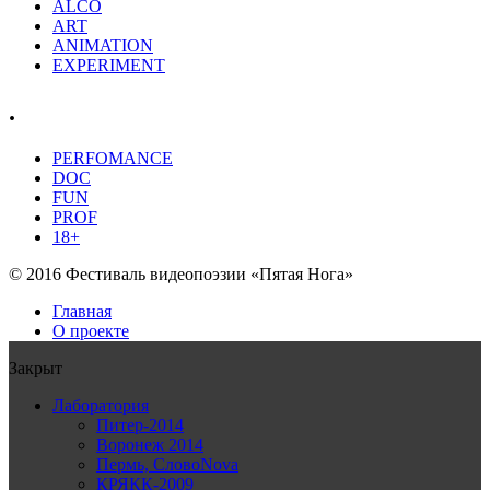
ALCO
ART
ANIMATION
EXPERIMENT
.
PERFOMANCE
DOC
FUN
PROF
18+
© 2016 Фестиваль видеопоэзии «Пятая Нога»
Главная
О проекте
Закрыт
Лаборатория
Питер-2014
Воронеж 2014
Пермь, СловоNova
КРЯКК-2009