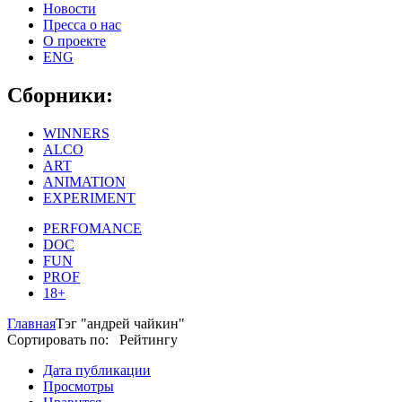
Новости
Пресса о нас
О проекте
ENG
Сборники:
WINNERS
ALCO
ART
ANIMATION
EXPERIMENT
PERFOMANCE
DOC
FUN
PROF
18+
Главная
Тэг "андрей чайкин"
Сортировать по: Рейтингу
Дата публикации
Просмотры