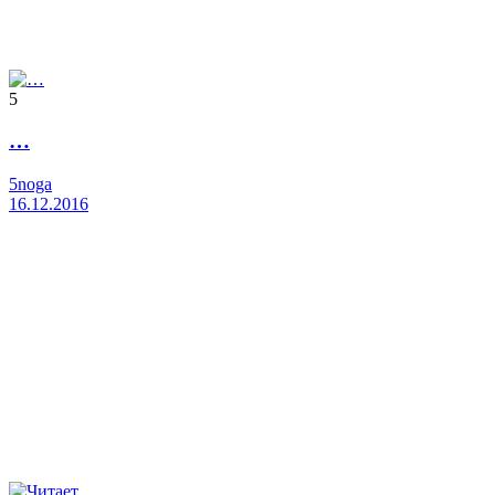
5
…
5noga
16.12.2016