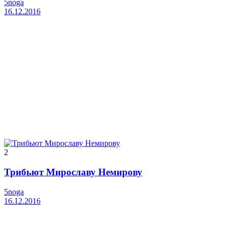
5noga
16.12.2016
2
Трибьют Мирославу Немирову
5noga
16.12.2016