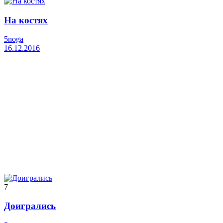
На костях
5noga
16.12.2016
7
Доигрались