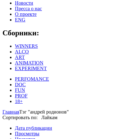
Новости
Пресса о нас
О проекте
ENG
Сборники:
WINNERS
ALCO
ART
ANIMATION
EXPERIMENT
PERFOMANCE
DOC
FUN
PROF
18+
Главная
Тэг "андрей родионов"
Сортировать по: Лайкам
Дата публикации
Просмотры