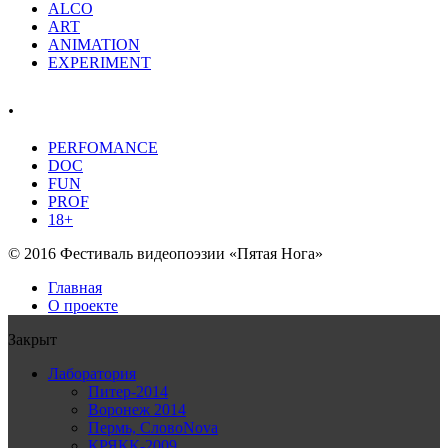
ALCO
ART
ANIMATION
EXPERIMENT
.
PERFOMANCE
DOC
FUN
PROF
18+
© 2016 Фестиваль видеопоэзии «Пятая Нога»
Главная
О проекте
Закрыт
Лаборатория
Питер-2014
Воронеж 2014
Пермь, СловоNova
КРЯКК-2009