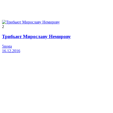
2
Трибьют Мирославу Немирову
5noga
16.12.2016