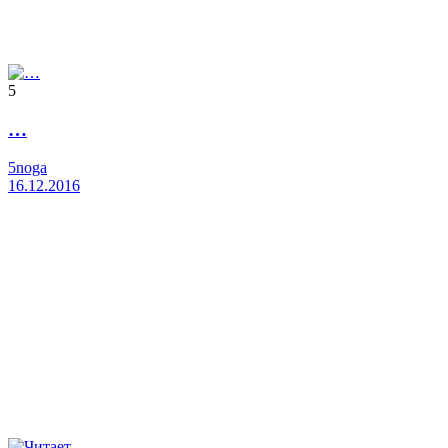
5
…
5noga
16.12.2016