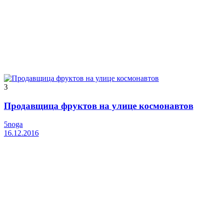
3
Продавщица фруктов на улице космонавтов
5noga
16.12.2016