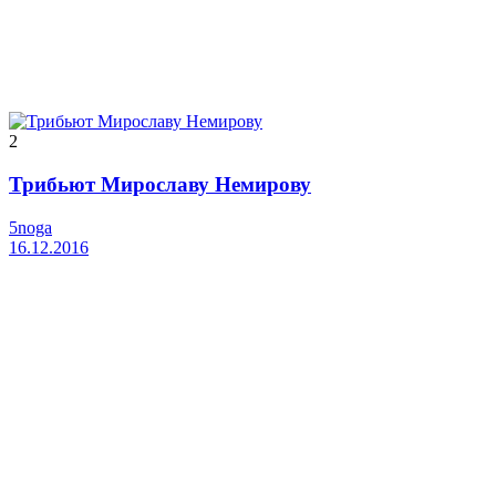
2
Трибьют Мирославу Немирову
5noga
16.12.2016