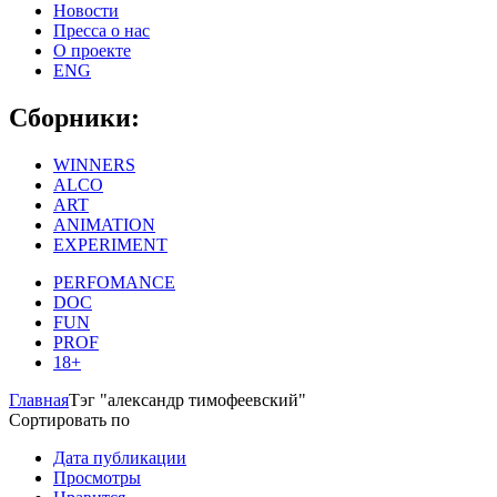
Новости
Пресса о нас
О проекте
ENG
Сборники:
WINNERS
ALCO
ART
ANIMATION
EXPERIMENT
PERFOMANCE
DOC
FUN
PROF
18+
Главная
Тэг "александр тимофеевский"
Сортировать по
Дата публикации
Просмотры