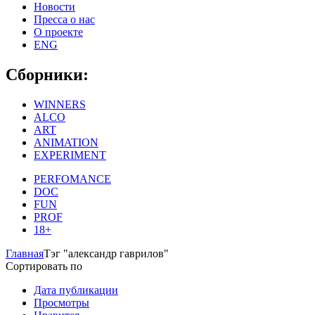
Новости
Пресса о нас
О проекте
ENG
Сборники:
WINNERS
ALCO
ART
ANIMATION
EXPERIMENT
PERFOMANCE
DOC
FUN
PROF
18+
Главная
Тэг "александр гаврилов"
Сортировать по
Дата публикации
Просмотры