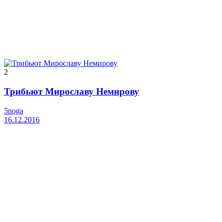
2
Трибьют Мирославу Немирову
5noga
16.12.2016