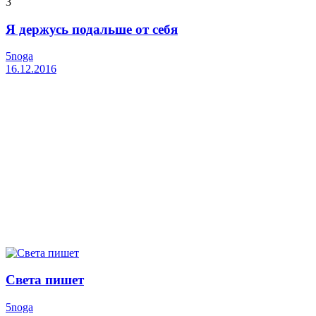
3
Я держусь подальше от себя
5noga
16.12.2016
Света пишет
5noga