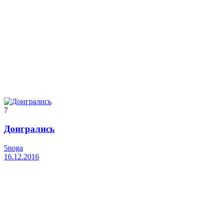
7
Доигрались
5noga
16.12.2016