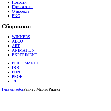
Новости
Пресса о нас
О проекте
ENG
Сборники:
WINNERS
ALCO
ART
ANIMATION
EXPERIMENT
PERFOMANCE
DOC
FUN
PROF
18+
Главная
autor
Райнер Мария Рильке