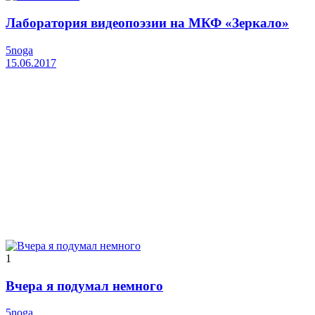
Лаборатория видеопоэзии на МКФ «Зеркало»
5noga
15.06.2017
1
Вчера я подумал немного
5noga