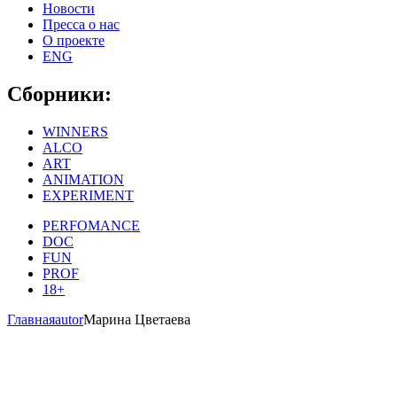
Новости
Пресса о нас
О проекте
ENG
Сборники:
WINNERS
ALCO
ART
ANIMATION
EXPERIMENT
PERFOMANCE
DOC
FUN
PROF
18+
Главная
autor
Марина Цветаева