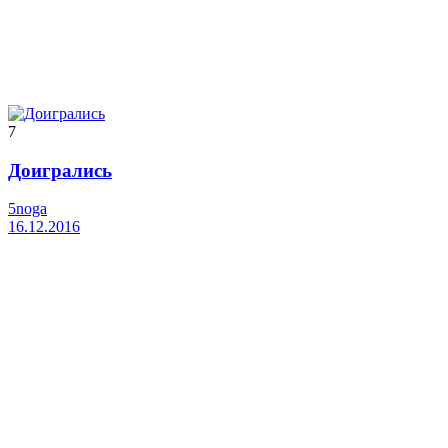
7
Доигрались
5noga
16.12.2016