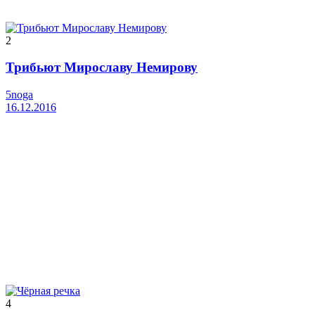
2
Трибьют Мирославу Немирову
5noga
16.12.2016
4