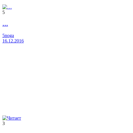
5
…
5noga
16.12.2016
3