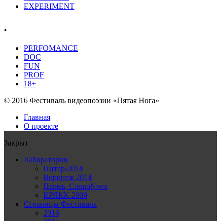
EXPERIMENT
.
PERFOMANCE
DOC
FUN
PROF
18+
© 2016 Фестиваль видеопоэзии «Пятая Нога»
Главная
О проекте
Закрыт
Лаборатория
Питер-2014
Воронеж 2014
Пермь, СловоNova
КРЯКК-2009
Страницы Фестиваля
2016