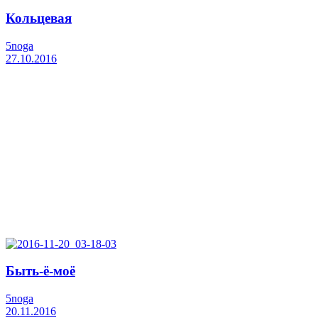
Кольцевая
5noga
27.10.2016
Быть-ё-моё
5noga
20.11.2016