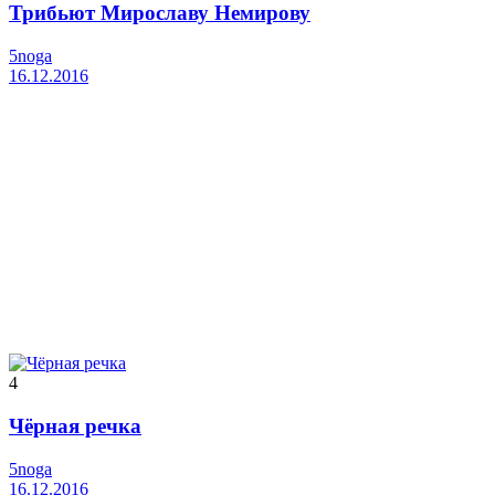
Трибьют Мирославу Немирову
5noga
16.12.2016
4
Чёрная речка
5noga
16.12.2016