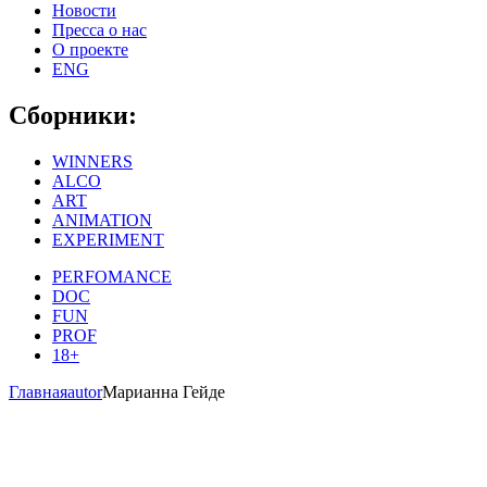
Новости
Пресса о нас
О проекте
ENG
Сборники:
WINNERS
ALCO
ART
ANIMATION
EXPERIMENT
PERFOMANCE
DOC
FUN
PROF
18+
Главная
autor
Марианна Гейде