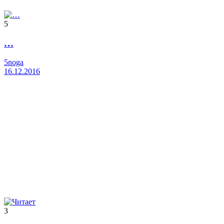
5
…
5noga
16.12.2016
3