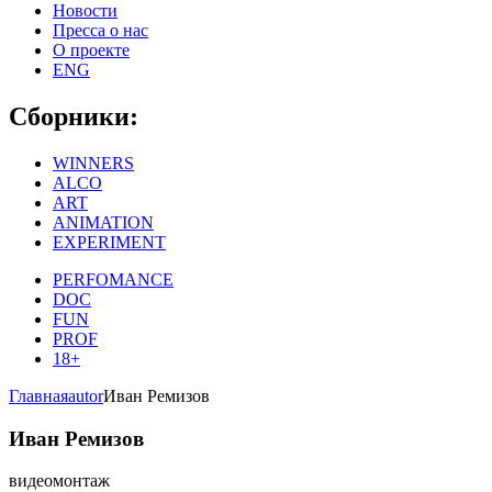
Новости
Пресса о нас
О проекте
ENG
Сборники:
WINNERS
ALCO
ART
ANIMATION
EXPERIMENT
PERFOMANCE
DOC
FUN
PROF
18+
Главная
autor
Иван Ремизов
Иван Ремизов
видеомонтаж