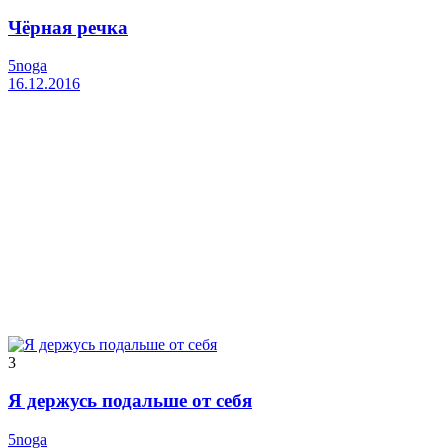
Чёрная речка
5noga
16.12.2016
3
Я держусь подальше от себя
5noga