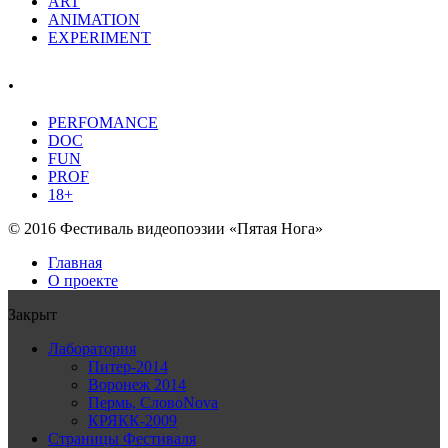
ART
ANIMATION
EXPERIMENT
.
PERFOMANCE
DOC
FUN
PROF
18+
© 2016 Фестиваль видеопоэзии «Пятая Нога»
Главная
О проекте
Закрыт
Лаборатория
Питер-2014
Воронеж 2014
Пермь, СловоNova
КРЯКК-2009
Страницы Фестиваля