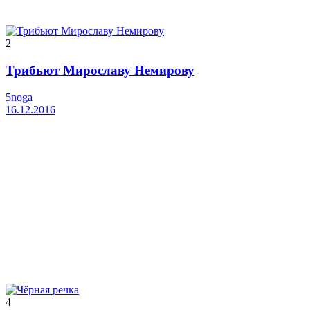
2
Трибьют Мирославу Немирову
5noga
16.12.2016
4