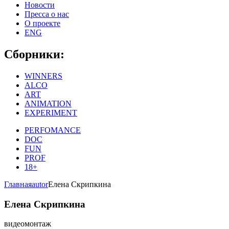
Новости
Пресса о нас
О проекте
ENG
Сборники:
WINNERS
ALCO
ART
ANIMATION
EXPERIMENT
PERFOMANCE
DOC
FUN
PROF
18+
Главная
autor
Елена Скрипкина
Елена Скрипкина
видеомонтаж