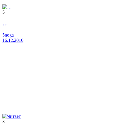
5
…
5noga
16.12.2016
3