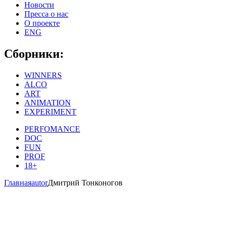
Новости
Пресса о нас
О проекте
ENG
Сборники:
WINNERS
ALCO
ART
ANIMATION
EXPERIMENT
PERFOMANCE
DOC
FUN
PROF
18+
Главная
autor
Дмитрий Тонконогов