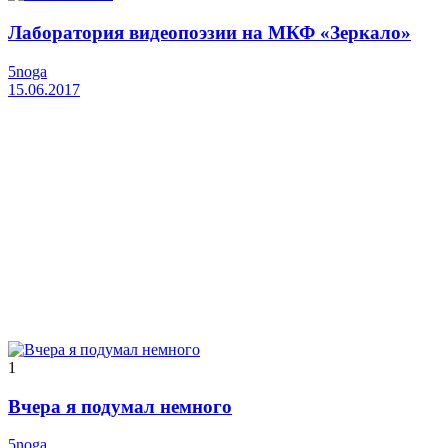
Лаборатория видеопоэзии на МКФ «Зеркало»
5noga
15.06.2017
1
Вчера я подумал немного
5noga