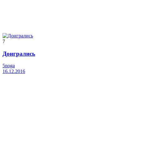
7
Доигрались
5noga
16.12.2016