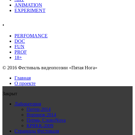
ANIMATION
EXPERIMENT
.
PERFOMANCE
DOC
FUN
PROF
18+
© 2016 Фестиваль видеопоэзии «Пятая Нога»
Главная
О проекте
Закрыт
Лаборатория
Питер-2014
Воронеж 2014
Пермь, СловоNova
КРЯКК-2009
Страницы Фестиваля