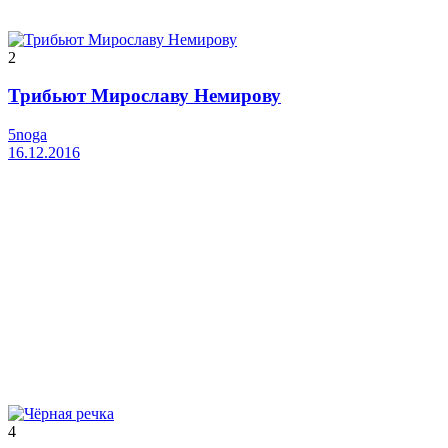
2
Трибьют Мирославу Немирову
5noga
16.12.2016
4