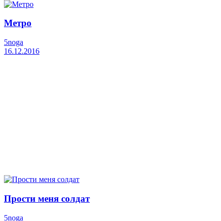
Метро
5noga
16.12.2016
Прости меня солдат
5noga