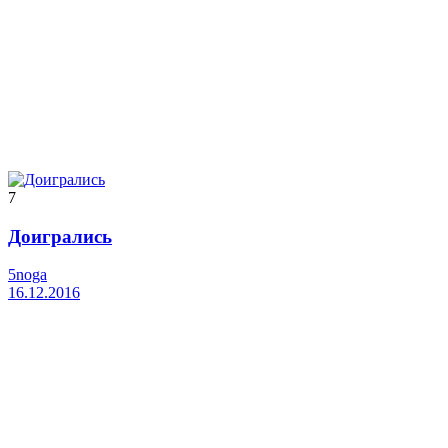
7
Доигрались
5noga
16.12.2016