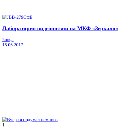
Лаборатория видеопоэзии на МКФ «Зеркало»
5noga
15.06.2017
1