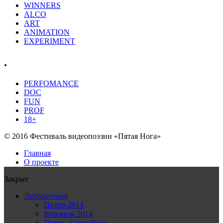
WINNERS
ALCO
ART
ANIMATION
EXPERIMENT
.
PERFOMANCE
DOC
FUN
PROF
18+
© 2016 Фестиваль видеопоэзии «Пятая Нога»
Главная
О проекте
Закрыт
Лаборатория
Питер-2014
Воронеж 2014
Пермь, СловоNova