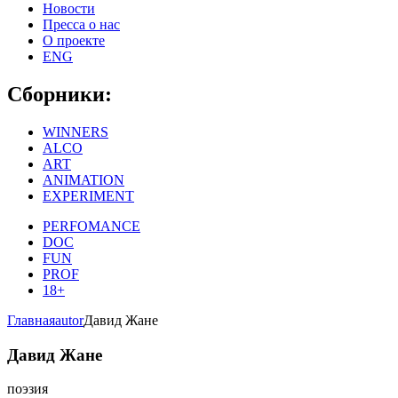
Новости
Пресса о нас
О проекте
ENG
Сборники:
WINNERS
ALCO
ART
ANIMATION
EXPERIMENT
PERFOMANCE
DOC
FUN
PROF
18+
Главная
autor
Давид Жане
Давид Жане
поэзия