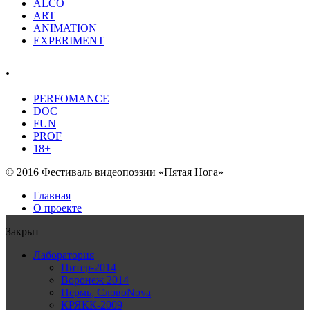
ALCO
ART
ANIMATION
EXPERIMENT
.
PERFOMANCE
DOC
FUN
PROF
18+
© 2016 Фестиваль видеопоэзии «Пятая Нога»
Главная
О проекте
Закрыт
Лаборатория
Питер-2014
Воронеж 2014
Пермь, СловоNova
КРЯКК-2009