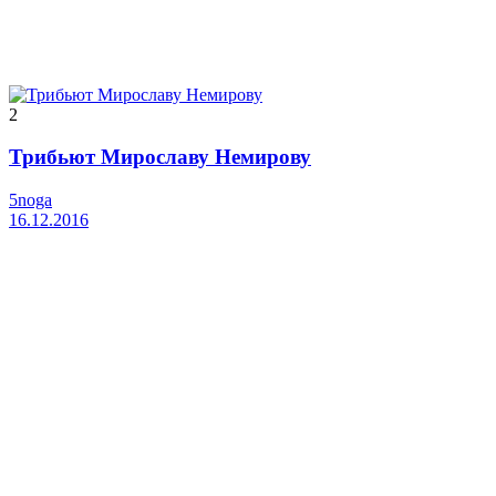
2
Трибьют Мирославу Немирову
5noga
16.12.2016