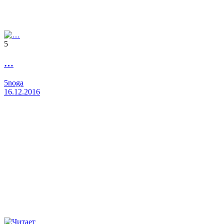
5
…
5noga
16.12.2016