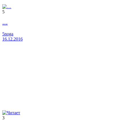
5
…
5noga
16.12.2016
3