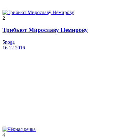
2
Трибьют Мирославу Немирову
5noga
16.12.2016
4