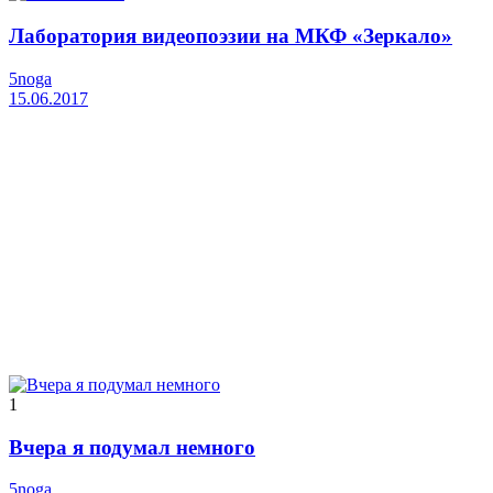
Лаборатория видеопоэзии на МКФ «Зеркало»
5noga
15.06.2017
1
Вчера я подумал немного
5noga