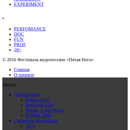
EXPERIMENT
.
PERFOMANCE
DOC
FUN
PROF
18+
© 2016 Фестиваль видеопоэзии «Пятая Нога»
Главная
О проекте
Закрыт
Лаборатория
Питер-2014
Воронеж 2014
Пермь, СловоNova
КРЯКК-2009
Страницы Фестиваля
2016