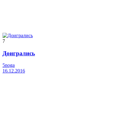
7
Доигрались
5noga
16.12.2016