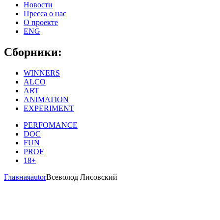
Новости
Пресса о нас
О проекте
ENG
Сборники:
WINNERS
ALCO
ART
ANIMATION
EXPERIMENT
PERFOMANCE
DOC
FUN
PROF
18+
Главная
autor
Всеволод Лисовский