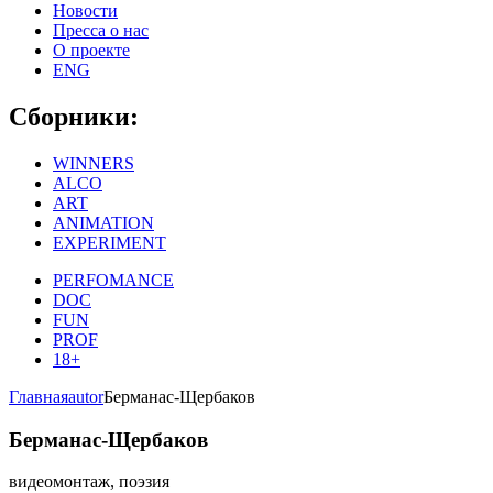
Новости
Пресса о нас
О проекте
ENG
Сборники:
WINNERS
ALCO
ART
ANIMATION
EXPERIMENT
PERFOMANCE
DOC
FUN
PROF
18+
Главная
autor
Берманас-Щербаков
Берманас-Щербаков
видеомонтаж, поэзия